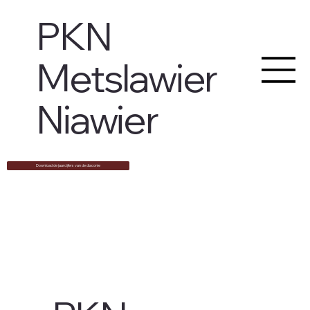
PKN
Metslawier
Niawier
Download de jaarcijfers van de diaconie